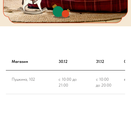
Магазин
30.12
31.12
01.0
Пушкина, 102
с 10:00 до
с 10:00
вых
21:00
до 20:00