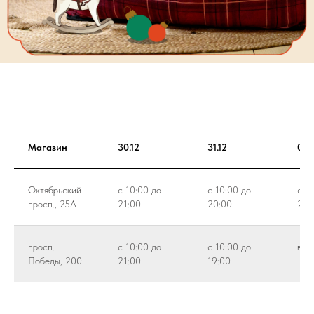
Магазин
30.12
31.12
01.0
Октябрьский
с 10:00 до
с 10:00 до
с 1
просп., 25А
21:00
20:00
21:
просп.
с 10:00 до
с 10:00 до
вых
Победы, 200
21:00
19:00