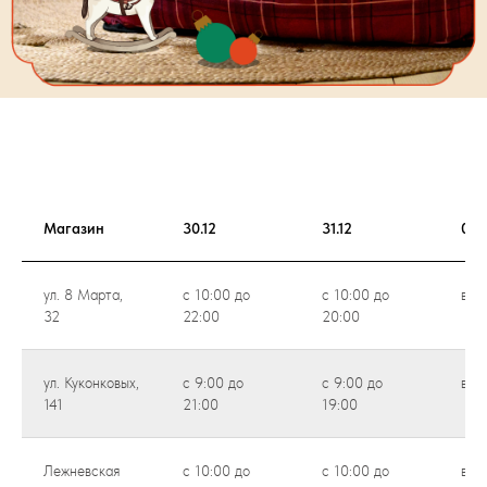
Магазин
30.12
31.12
01.0
ул. 8 Марта,
с 10:00 до
с 10:00 до
вых
32
22:00
20:00
ул. Куконковых,
с 9:00 до
с 9:00 до
вых
141
21:00
19:00
Лежневская
с 10:00 до
с 10:00 до
вых